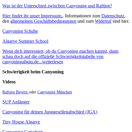
Was ist der Unterschied zwischen Canyoning und Rafting?
Hier findet ihr unser Impressum.
, Informationen zum
Datenschutz
,
den
allgemeinen Geschäftsbedingungen
und zum
Widerruf
sind hier.
Canyoning Schuhe
Algarve Summer School
Wenn dich interessiert, ob du Canyoning machen kannst, dann
schau doch auf die offizielle Schwierigkeitstabelle von
canyoningallgäu.de...weiterlesen
Schwierigkeit beim Canyoning
Videos
Rafting Bayern
oder
Canyoning München
SUP Anfänger
Canyoning für deinen Junggesellenabschied (JGA)
Tiny House Algarve
Canyoning Gutschein