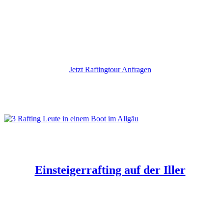
Fragen zum Rafting? Ruf uns an!
Jetzt Raftingtour Anfragen
Einsteigerrafting auf der Iller
Die Iller fließt durch das malerische Oberallgäu – auf
dieser einfachen Tour entdeckt ihr Deutschlands
schönste Gegend vom Wasser aus