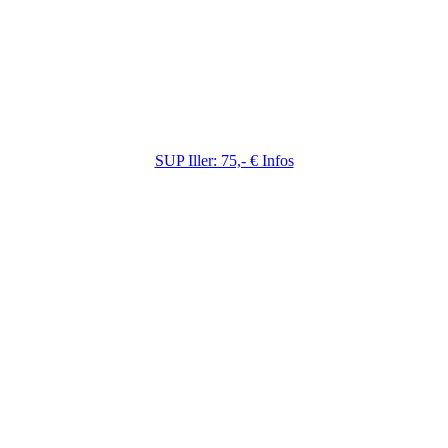
Stand Up Paddling ist der Trendsport im Sommer.
Entdecke den Fluß auf eigene Faust! Wenn du das
Gleichgewicht halten kannst, entkommst du dem
Wildwasser…
SUP Iller: 75,- € Infos