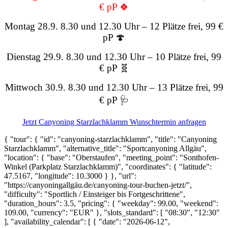
€ pP 🍀
Montag 28.9. 8.30 und 12.30 Uhr – 12 Plätze frei, 99 €
pP 🍄
Dienstag 29.9. 8.30 und 12.30 Uhr – 10 Plätze frei, 99
€ pP 🧬
Mittwoch 30.9. 8.30 und 12.30 Uhr – 13 Plätze frei, 99
€ pP 🩺
Jetzt Canyoning Starzlachklamm Wunschtermin anfragen
{ "tour": { "id": "canyoning-starzlachklamm", "title": "Canyoning
Starzlachklamm", "alternative_title": "Sportcanyoning Allgäu",
"location": { "base": "Oberstaufen", "meeting_point": "Sonthofen-
Winkel (Parkplatz Starzlachklamm)", "coordinates": { "latitude":
47.5167, "longitude": 10.3000 } }, "url":
"https://canyoningallgäu.de/canyoning-tour-buchen-jetzt/",
"difficulty": "Sportlich / Einsteiger bis Fortgeschrittene",
"duration_hours": 3.5, "pricing": { "weekday": 99.00, "weekend":
109.00, "currency": "EUR" }, "slots_standard": [ "08:30", "12:30"
], "availability_calendar": [ { "date": "2026-06-12",