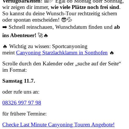
Verfügbarkeiten
! 📅✅ Egal ob Montag oder Sonntag,
wir zeigen dir immer,
wie viele Plätze noch frei sind
.
So kannst du deine Wunsch-Tour rechtzeitig sichern
oder spontan entscheiden! 😎💦
➡️ Schnell reinschauen, Wunschdatum finden und
ab
ins Abenteuer!
🚀🔥
🔥 Wichtig zu wissen: Sportcanyoning
meint
Canyoning Starzlachklamm in Sonthofen
🔥
Scrolle durch den Kalender oder „suche auf der Seite“
im Format:
Samstag 11.7.
oder rufe uns an:
08326 997 97 98
für frühere Termine:
Checke Last Minute Canyoning Touren Angebote!