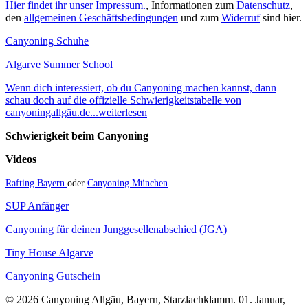
Hier findet ihr unser Impressum.
, Informationen zum
Datenschutz
,
den
allgemeinen Geschäftsbedingungen
und zum
Widerruf
sind hier.
Canyoning Schuhe
Algarve Summer School
Wenn dich interessiert, ob du Canyoning machen kannst, dann
schau doch auf die offizielle Schwierigkeitstabelle von
canyoningallgäu.de...weiterlesen
Schwierigkeit beim Canyoning
Videos
Rafting Bayern
oder
Canyoning München
SUP Anfänger
Canyoning für deinen Junggesellenabschied (JGA)
Tiny House Algarve
Canyoning Gutschein
© 2026 Canyoning Allgäu, Bayern, Starzlachklamm. 01. Januar,