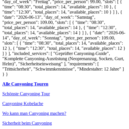
"day_of_week": "Freitag", "price_per_person": 99.00, "slots": [ {
"time": "08:30", "total_places": 14, "available_places": 10 }, {
"time": "12:30", "total_places": 14, "available_places": 10 } ] }, {
"date": "2026-06-13", "day_of_week": "Samstag",
"price_per_person": 109.00, "slots": [ { "time": "08:30",
"total_places": 14, "available_places": 14 }, { "time": "12:30",
"total_places": 14, "available_places": 14 } ] }, { "date": "2026-06-
14", "day_of_week": "Sonntag", "price_per_person": 109.00,
"slots": [ { "time": "08:30", "total_places": 14, "available_places":
12 }, { "time": "12:30", "total_places": 14, "available_places": 12 }
] } ], "included_services": [ "Geprüfter Canyoning-Guide",
"Komplette Canyoning-Ausrüstung (Neoprenanzug, Socken, Gurt,
Helm)", "Sicherheitseinweisung" ], "requirements": [
"Trittsicherheit", "Schwimmkenntnisse", "Mindestalter: 12 Jahre" ]
} }
Alle Canyoning Touren
Schönste Canyoning Tour
Canyoning Kobelache
Wo kann man Canyoning machen?
Sicherheit beim Canyoning