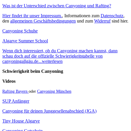
Was ist der Unterschied zwischen Canyoning und Rafting?
Hier findet ihr unser Impressum.
, Informationen zum
Datenschutz
,
den
allgemeinen Geschäftsbedingungen
und zum
Widerruf
sind hier.
Canyoning Schuhe
Algarve Summer School
Wenn dich interessiert, ob du Canyoning machen kannst, dann
schau doch auf die offizielle Schwierigkeitstabelle von
canyoningallgäu.de...weiterlesen
Schwierigkeit beim Canyoning
Videos
Rafting Bayern
oder
Canyoning München
SUP Anfänger
Canyoning für deinen Junggesellenabschied (JGA)
Tiny House Algarve
Canyoning Gutschein