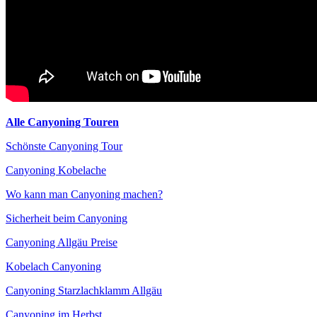
Alle Canyoning Touren
Schönste Canyoning Tour
Canyoning Kobelache
Wo kann man Canyoning machen?
Sicherheit beim Canyoning
Canyoning Allgäu Preise
Kobelach Canyoning
Canyoning Starzlachklamm Allgäu
Canyoning im Herbst