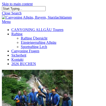
Skip to main content
Close Search
Menu
CANYONING ALLGÄU Touren
Rafting
Rafting Übersicht
Einsteigerrafting Allgäu
Sportrafting Lech
Canyoning Fragen
Sicherheit
Kontakt
2026 BUCHEN