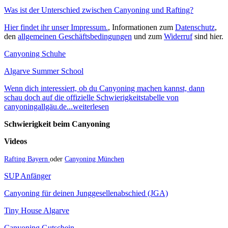
Was ist der Unterschied zwischen Canyoning und Rafting?
Hier findet ihr unser Impressum.
, Informationen zum
Datenschutz
,
den
allgemeinen Geschäftsbedingungen
und zum
Widerruf
sind hier.
Canyoning Schuhe
Algarve Summer School
Wenn dich interessiert, ob du Canyoning machen kannst, dann
schau doch auf die offizielle Schwierigkeitstabelle von
canyoningallgäu.de...weiterlesen
Schwierigkeit beim Canyoning
Videos
Rafting Bayern
oder
Canyoning München
SUP Anfänger
Canyoning für deinen Junggesellenabschied (JGA)
Tiny House Algarve
Canyoning Gutschein