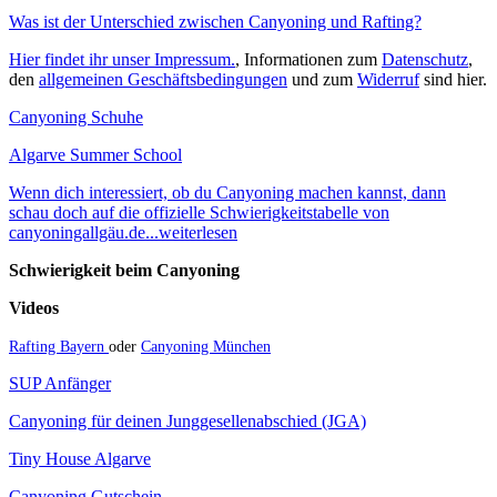
Was ist der Unterschied zwischen Canyoning und Rafting?
Hier findet ihr unser Impressum.
, Informationen zum
Datenschutz
,
den
allgemeinen Geschäftsbedingungen
und zum
Widerruf
sind hier.
Canyoning Schuhe
Algarve Summer School
Wenn dich interessiert, ob du Canyoning machen kannst, dann
schau doch auf die offizielle Schwierigkeitstabelle von
canyoningallgäu.de...weiterlesen
Schwierigkeit beim Canyoning
Videos
Rafting Bayern
oder
Canyoning München
SUP Anfänger
Canyoning für deinen Junggesellenabschied (JGA)
Tiny House Algarve
Canyoning Gutschein