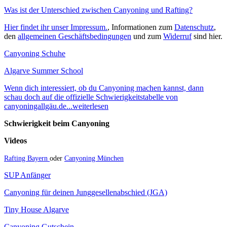
Was ist der Unterschied zwischen Canyoning und Rafting?
Hier findet ihr unser Impressum.
, Informationen zum
Datenschutz
,
den
allgemeinen Geschäftsbedingungen
und zum
Widerruf
sind hier.
Canyoning Schuhe
Algarve Summer School
Wenn dich interessiert, ob du Canyoning machen kannst, dann
schau doch auf die offizielle Schwierigkeitstabelle von
canyoningallgäu.de...weiterlesen
Schwierigkeit beim Canyoning
Videos
Rafting Bayern
oder
Canyoning München
SUP Anfänger
Canyoning für deinen Junggesellenabschied (JGA)
Tiny House Algarve
Canyoning Gutschein