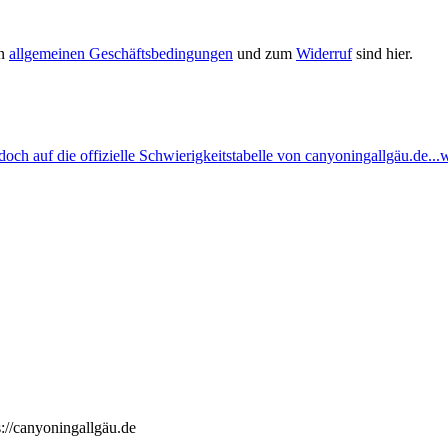
en
allgemeinen Geschäftsbedingungen
und zum
Widerruf
sind hier.
ch auf die offizielle Schwierigkeitstabelle von canyoningallgäu.de...w
://canyoningallgäu.de