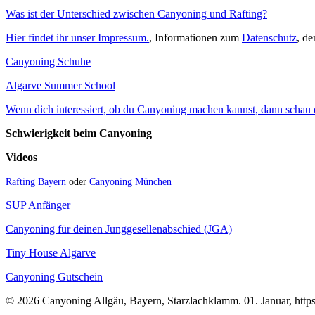
Was ist der Unterschied zwischen Canyoning und Rafting?
Hier findet ihr unser Impressum.
, Informationen zum
Datenschutz
, d
Canyoning Schuhe
Algarve Summer School
Wenn dich interessiert, ob du Canyoning machen kannst, dann schau do
Schwierigkeit beim Canyoning
Videos
Rafting Bayern
oder
Canyoning München
SUP Anfänger
Canyoning für deinen Junggesellenabschied (JGA)
Tiny House Algarve
Canyoning Gutschein
© 2026 Canyoning Allgäu, Bayern, Starzlachklamm. 01. Januar, https