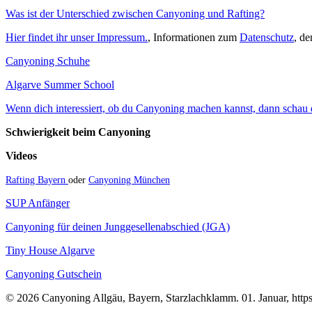
Was ist der Unterschied zwischen Canyoning und Rafting?
Hier findet ihr unser Impressum.
, Informationen zum
Datenschutz
, d
Canyoning Schuhe
Algarve Summer School
Wenn dich interessiert, ob du Canyoning machen kannst, dann schau do
Schwierigkeit beim Canyoning
Videos
Rafting Bayern
oder
Canyoning München
SUP Anfänger
Canyoning für deinen Junggesellenabschied (JGA)
Tiny House Algarve
Canyoning Gutschein
© 2026 Canyoning Allgäu, Bayern, Starzlachklamm. 01. Januar, https