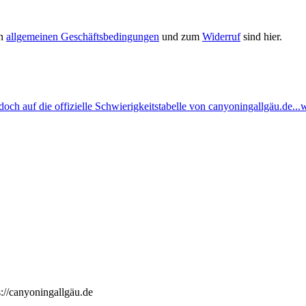
en
allgemeinen Geschäftsbedingungen
und zum
Widerruf
sind hier.
ch auf die offizielle Schwierigkeitstabelle von canyoningallgäu.de...w
://canyoningallgäu.de