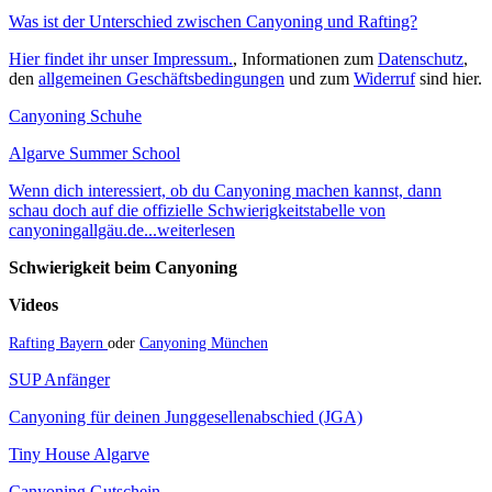
Was ist der Unterschied zwischen Canyoning und Rafting?
Hier findet ihr unser Impressum.
, Informationen zum
Datenschutz
,
den
allgemeinen Geschäftsbedingungen
und zum
Widerruf
sind hier.
Canyoning Schuhe
Algarve Summer School
Wenn dich interessiert, ob du Canyoning machen kannst, dann
schau doch auf die offizielle Schwierigkeitstabelle von
canyoningallgäu.de...weiterlesen
Schwierigkeit beim Canyoning
Videos
Rafting Bayern
oder
Canyoning München
SUP Anfänger
Canyoning für deinen Junggesellenabschied (JGA)
Tiny House Algarve
Canyoning Gutschein