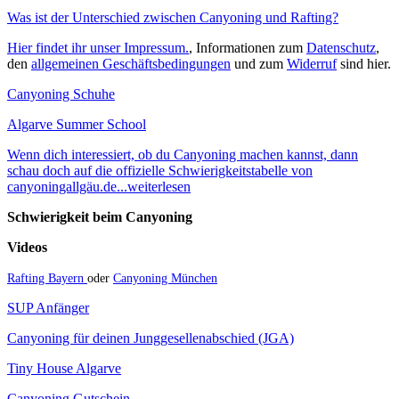
Was ist der Unterschied zwischen Canyoning und Rafting?
Hier findet ihr unser Impressum.
, Informationen zum
Datenschutz
,
den
allgemeinen Geschäftsbedingungen
und zum
Widerruf
sind hier.
Canyoning Schuhe
Algarve Summer School
Wenn dich interessiert, ob du Canyoning machen kannst, dann
schau doch auf die offizielle Schwierigkeitstabelle von
canyoningallgäu.de...weiterlesen
Schwierigkeit beim Canyoning
Videos
Rafting Bayern
oder
Canyoning München
SUP Anfänger
Canyoning für deinen Junggesellenabschied (JGA)
Tiny House Algarve
Canyoning Gutschein