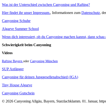
Was ist der Unterschied zwischen Canyoning und Rafting?
Hier findet ihr unser Impressum.
, Informationen zum
Datenschutz
, d
Canyoning Schuhe
Algarve Summer School
Wenn dich interessiert, ob du Canyoning machen kannst, dann schau do
Schwierigkeit beim Canyoning
Videos
Rafting Bayern
oder
Canyoning München
SUP Anfänger
Canyoning für deinen Junggesellenabschied (JGA)
Tiny House Algarve
Canyoning Gutschein
© 2026 Canyoning Allgäu, Bayern, Starzlachklamm. 01. Januar, https