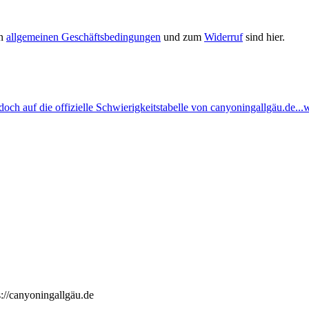
en
allgemeinen Geschäftsbedingungen
und zum
Widerruf
sind hier.
ch auf die offizielle Schwierigkeitstabelle von canyoningallgäu.de...w
://canyoningallgäu.de