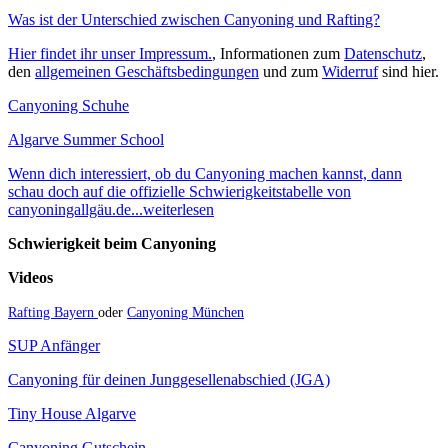
Was ist der Unterschied zwischen Canyoning und Rafting?
Hier findet ihr unser Impressum.
, Informationen zum
Datenschutz
,
den
allgemeinen Geschäftsbedingungen
und zum
Widerruf
sind hier.
Canyoning Schuhe
Algarve Summer School
Wenn dich interessiert, ob du Canyoning machen kannst, dann
schau doch auf die offizielle Schwierigkeitstabelle von
canyoningallgäu.de...weiterlesen
Schwierigkeit beim Canyoning
Videos
Rafting Bayern
oder
Canyoning München
SUP Anfänger
Canyoning für deinen Junggesellenabschied (JGA)
Tiny House Algarve
Canyoning Gutschein