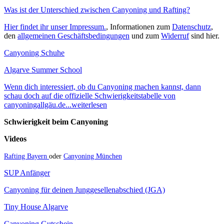
Was ist der Unterschied zwischen Canyoning und Rafting?
Hier findet ihr unser Impressum.
, Informationen zum
Datenschutz
,
den
allgemeinen Geschäftsbedingungen
und zum
Widerruf
sind hier.
Canyoning Schuhe
Algarve Summer School
Wenn dich interessiert, ob du Canyoning machen kannst, dann
schau doch auf die offizielle Schwierigkeitstabelle von
canyoningallgäu.de...weiterlesen
Schwierigkeit beim Canyoning
Videos
Rafting Bayern
oder
Canyoning München
SUP Anfänger
Canyoning für deinen Junggesellenabschied (JGA)
Tiny House Algarve
Canyoning Gutschein