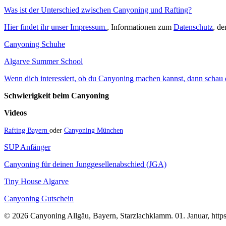
Was ist der Unterschied zwischen Canyoning und Rafting?
Hier findet ihr unser Impressum.
, Informationen zum
Datenschutz
, d
Canyoning Schuhe
Algarve Summer School
Wenn dich interessiert, ob du Canyoning machen kannst, dann schau do
Schwierigkeit beim Canyoning
Videos
Rafting Bayern
oder
Canyoning München
SUP Anfänger
Canyoning für deinen Junggesellenabschied (JGA)
Tiny House Algarve
Canyoning Gutschein
© 2026 Canyoning Allgäu, Bayern, Starzlachklamm. 01. Januar, https