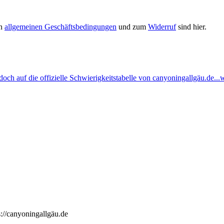
en
allgemeinen Geschäftsbedingungen
und zum
Widerruf
sind hier.
ch auf die offizielle Schwierigkeitstabelle von canyoningallgäu.de...w
://canyoningallgäu.de