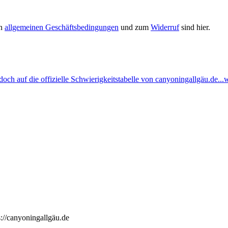
en
allgemeinen Geschäftsbedingungen
und zum
Widerruf
sind hier.
ch auf die offizielle Schwierigkeitstabelle von canyoningallgäu.de...w
://canyoningallgäu.de