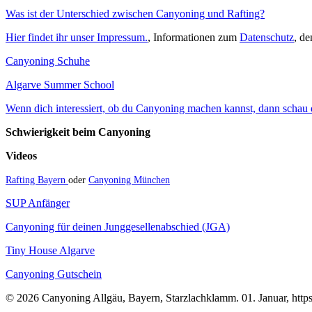
Was ist der Unterschied zwischen Canyoning und Rafting?
Hier findet ihr unser Impressum.
, Informationen zum
Datenschutz
, d
Canyoning Schuhe
Algarve Summer School
Wenn dich interessiert, ob du Canyoning machen kannst, dann schau do
Schwierigkeit beim Canyoning
Videos
Rafting Bayern
oder
Canyoning München
SUP Anfänger
Canyoning für deinen Junggesellenabschied (JGA)
Tiny House Algarve
Canyoning Gutschein
© 2026 Canyoning Allgäu, Bayern, Starzlachklamm. 01. Januar, https