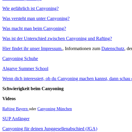
Wie gefährlich ist Canyoning?
Was versteht man unter Canyoning?
Was macht man beim Canyoning?
Was ist der Unterschied zwischen Canyoning und Rafting?
Hier findet ihr unser Impressum.
, Informationen zum
Datenschutz
, d
Canyoning Schuhe
Algarve Summer School
Wenn dich interessiert, ob du Canyoning machen kannst, dann schau do
Schwierigkeit beim Canyoning
Videos
Rafting Bayern
oder
Canyoning München
SUP Anfänger
Canyoning für deinen Junggesellenabschied (JGA)