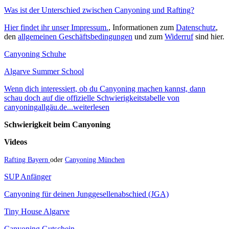
Was ist der Unterschied zwischen Canyoning und Rafting?
Hier findet ihr unser Impressum.
, Informationen zum
Datenschutz
,
den
allgemeinen Geschäftsbedingungen
und zum
Widerruf
sind hier.
Canyoning Schuhe
Algarve Summer School
Wenn dich interessiert, ob du Canyoning machen kannst, dann
schau doch auf die offizielle Schwierigkeitstabelle von
canyoningallgäu.de...weiterlesen
Schwierigkeit beim Canyoning
Videos
Rafting Bayern
oder
Canyoning München
SUP Anfänger
Canyoning für deinen Junggesellenabschied (JGA)
Tiny House Algarve
Canyoning Gutschein