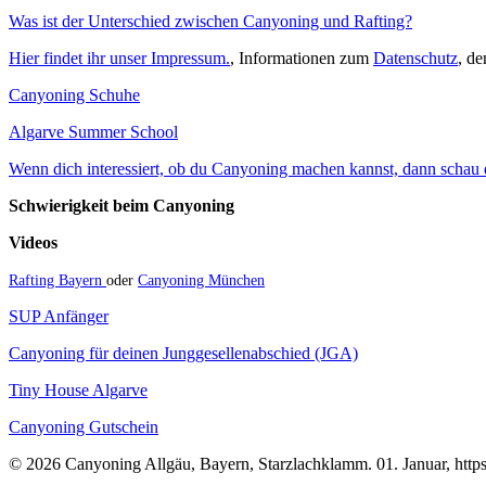
Was ist der Unterschied zwischen Canyoning und Rafting?
Hier findet ihr unser Impressum.
, Informationen zum
Datenschutz
, d
Canyoning Schuhe
Algarve Summer School
Wenn dich interessiert, ob du Canyoning machen kannst, dann schau do
Schwierigkeit beim Canyoning
Videos
Rafting Bayern
oder
Canyoning München
SUP Anfänger
Canyoning für deinen Junggesellenabschied (JGA)
Tiny House Algarve
Canyoning Gutschein
© 2026 Canyoning Allgäu, Bayern, Starzlachklamm. 01. Januar, https