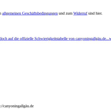
en
allgemeinen Geschäftsbedingungen
und zum
Widerruf
sind hier.
ch auf die offizielle Schwierigkeitstabelle von canyoningallgäu.de...w
://canyoningallgäu.de