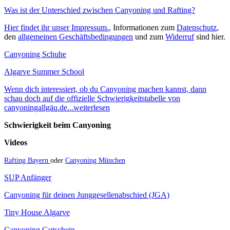
Was ist der Unterschied zwischen Canyoning und Rafting?
Hier findet ihr unser Impressum.
, Informationen zum
Datenschutz
,
den
allgemeinen Geschäftsbedingungen
und zum
Widerruf
sind hier.
Canyoning Schuhe
Algarve Summer School
Wenn dich interessiert, ob du Canyoning machen kannst, dann
schau doch auf die offizielle Schwierigkeitstabelle von
canyoningallgäu.de...weiterlesen
Schwierigkeit beim Canyoning
Videos
Rafting Bayern
oder
Canyoning München
SUP Anfänger
Canyoning für deinen Junggesellenabschied (JGA)
Tiny House Algarve
Canyoning Gutschein