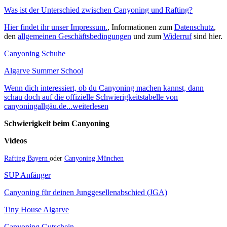
Was ist der Unterschied zwischen Canyoning und Rafting?
Hier findet ihr unser Impressum.
, Informationen zum
Datenschutz
,
den
allgemeinen Geschäftsbedingungen
und zum
Widerruf
sind hier.
Canyoning Schuhe
Algarve Summer School
Wenn dich interessiert, ob du Canyoning machen kannst, dann
schau doch auf die offizielle Schwierigkeitstabelle von
canyoningallgäu.de...weiterlesen
Schwierigkeit beim Canyoning
Videos
Rafting Bayern
oder
Canyoning München
SUP Anfänger
Canyoning für deinen Junggesellenabschied (JGA)
Tiny House Algarve
Canyoning Gutschein