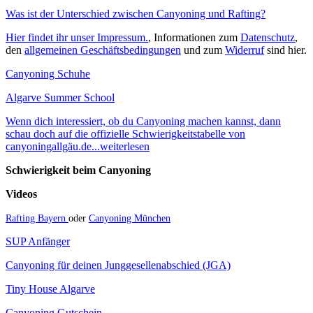
Was ist der Unterschied zwischen Canyoning und Rafting?
Hier findet ihr unser Impressum.
, Informationen zum
Datenschutz
,
den
allgemeinen Geschäftsbedingungen
und zum
Widerruf
sind hier.
Canyoning Schuhe
Algarve Summer School
Wenn dich interessiert, ob du Canyoning machen kannst, dann
schau doch auf die offizielle Schwierigkeitstabelle von
canyoningallgäu.de...weiterlesen
Schwierigkeit beim Canyoning
Videos
Rafting Bayern
oder
Canyoning München
SUP Anfänger
Canyoning für deinen Junggesellenabschied (JGA)
Tiny House Algarve
Canyoning Gutschein