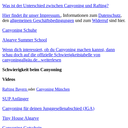
Was ist der Unterschied zwischen Canyoning und Rafting?
Hier findet ihr unser Impressum.
, Informationen zum
Datenschutz
,
den
allgemeinen Geschäftsbedingungen
und zum
Widerruf
sind hier.
Canyoning Schuhe
Algarve Summer School
Wenn dich interessiert, ob du Canyoning machen kannst, dann
schau doch auf die offizielle Schwierigkeitstabelle von
canyoningallgäu.de...weiterlesen
Schwierigkeit beim Canyoning
Videos
Rafting Bayern
oder
Canyoning München
SUP Anfänger
Canyoning für deinen Junggesellenabschied (JGA)
Tiny House Algarve
Canyoning Gutschein