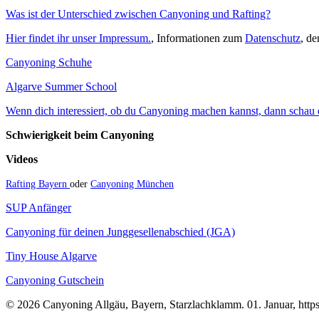
Was ist der Unterschied zwischen Canyoning und Rafting?
Hier findet ihr unser Impressum.
, Informationen zum
Datenschutz
, d
Canyoning Schuhe
Algarve Summer School
Wenn dich interessiert, ob du Canyoning machen kannst, dann schau do
Schwierigkeit beim Canyoning
Videos
Rafting Bayern
oder
Canyoning München
SUP Anfänger
Canyoning für deinen Junggesellenabschied (JGA)
Tiny House Algarve
Canyoning Gutschein
© 2026 Canyoning Allgäu, Bayern, Starzlachklamm. 01. Januar, https