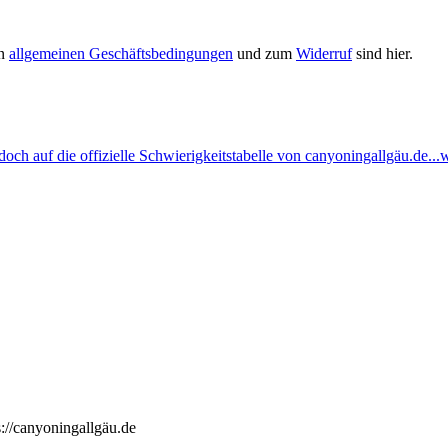
en
allgemeinen Geschäftsbedingungen
und zum
Widerruf
sind hier.
ch auf die offizielle Schwierigkeitstabelle von canyoningallgäu.de...w
://canyoningallgäu.de