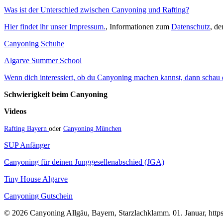
Was ist der Unterschied zwischen Canyoning und Rafting?
Hier findet ihr unser Impressum.
, Informationen zum
Datenschutz
, d
Canyoning Schuhe
Algarve Summer School
Wenn dich interessiert, ob du Canyoning machen kannst, dann schau do
Schwierigkeit beim Canyoning
Videos
Rafting Bayern
oder
Canyoning München
SUP Anfänger
Canyoning für deinen Junggesellenabschied (JGA)
Tiny House Algarve
Canyoning Gutschein
© 2026 Canyoning Allgäu, Bayern, Starzlachklamm. 01. Januar, https