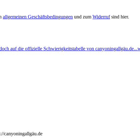
en
allgemeinen Geschäftsbedingungen
und zum
Widerruf
sind hier.
ch auf die offizielle Schwierigkeitstabelle von canyoningallgäu.de...w
://canyoningallgäu.de