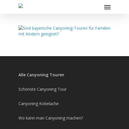
Skip
Menu
to
main
content
Alle Canyoning Touren
Schönste Canyoning Tour
Canyoning Kobelache
Wo kann man Canyoning machen?