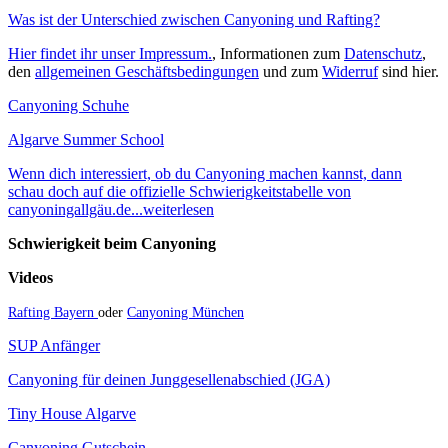
Was ist der Unterschied zwischen Canyoning und Rafting?
Hier findet ihr unser Impressum.
, Informationen zum
Datenschutz
,
den
allgemeinen Geschäftsbedingungen
und zum
Widerruf
sind hier.
Canyoning Schuhe
Algarve Summer School
Wenn dich interessiert, ob du Canyoning machen kannst, dann
schau doch auf die offizielle Schwierigkeitstabelle von
canyoningallgäu.de...weiterlesen
Schwierigkeit beim Canyoning
Videos
Rafting Bayern
oder
Canyoning München
SUP Anfänger
Canyoning für deinen Junggesellenabschied (JGA)
Tiny House Algarve
Canyoning Gutschein