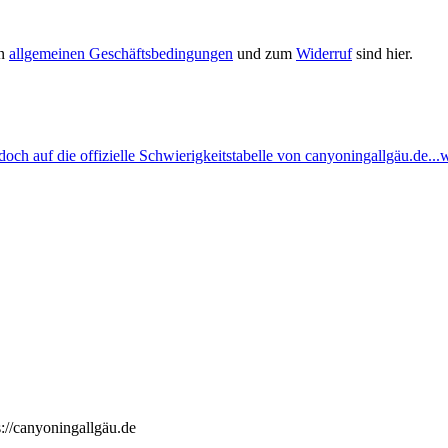
en
allgemeinen Geschäftsbedingungen
und zum
Widerruf
sind hier.
ch auf die offizielle Schwierigkeitstabelle von canyoningallgäu.de...w
://canyoningallgäu.de