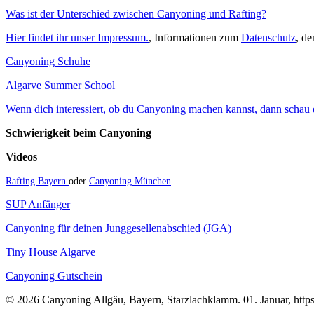
Was ist der Unterschied zwischen Canyoning und Rafting?
Hier findet ihr unser Impressum.
, Informationen zum
Datenschutz
, d
Canyoning Schuhe
Algarve Summer School
Wenn dich interessiert, ob du Canyoning machen kannst, dann schau do
Schwierigkeit beim Canyoning
Videos
Rafting Bayern
oder
Canyoning München
SUP Anfänger
Canyoning für deinen Junggesellenabschied (JGA)
Tiny House Algarve
Canyoning Gutschein
© 2026 Canyoning Allgäu, Bayern, Starzlachklamm. 01. Januar, https