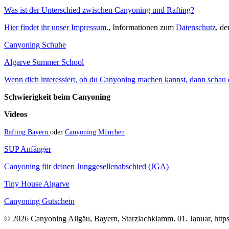
Was ist der Unterschied zwischen Canyoning und Rafting?
Hier findet ihr unser Impressum.
, Informationen zum
Datenschutz
, d
Canyoning Schuhe
Algarve Summer School
Wenn dich interessiert, ob du Canyoning machen kannst, dann schau do
Schwierigkeit beim Canyoning
Videos
Rafting Bayern
oder
Canyoning München
SUP Anfänger
Canyoning für deinen Junggesellenabschied (JGA)
Tiny House Algarve
Canyoning Gutschein
© 2026 Canyoning Allgäu, Bayern, Starzlachklamm. 01. Januar, https