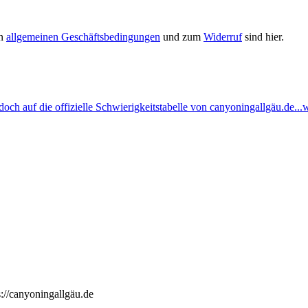
en
allgemeinen Geschäftsbedingungen
und zum
Widerruf
sind hier.
ch auf die offizielle Schwierigkeitstabelle von canyoningallgäu.de...w
://canyoningallgäu.de