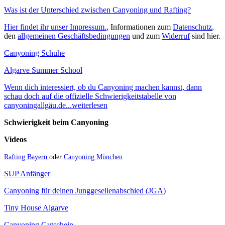
Was ist der Unterschied zwischen Canyoning und Rafting?
Hier findet ihr unser Impressum.
, Informationen zum
Datenschutz
,
den
allgemeinen Geschäftsbedingungen
und zum
Widerruf
sind hier.
Canyoning Schuhe
Algarve Summer School
Wenn dich interessiert, ob du Canyoning machen kannst, dann
schau doch auf die offizielle Schwierigkeitstabelle von
canyoningallgäu.de...weiterlesen
Schwierigkeit beim Canyoning
Videos
Rafting Bayern
oder
Canyoning München
SUP Anfänger
Canyoning für deinen Junggesellenabschied (JGA)
Tiny House Algarve
Canyoning Gutschein