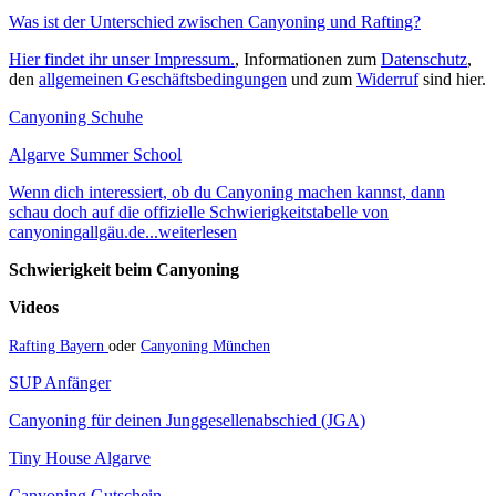
Was ist der Unterschied zwischen Canyoning und Rafting?
Hier findet ihr unser Impressum.
, Informationen zum
Datenschutz
,
den
allgemeinen Geschäftsbedingungen
und zum
Widerruf
sind hier.
Canyoning Schuhe
Algarve Summer School
Wenn dich interessiert, ob du Canyoning machen kannst, dann
schau doch auf die offizielle Schwierigkeitstabelle von
canyoningallgäu.de...weiterlesen
Schwierigkeit beim Canyoning
Videos
Rafting Bayern
oder
Canyoning München
SUP Anfänger
Canyoning für deinen Junggesellenabschied (JGA)
Tiny House Algarve
Canyoning Gutschein