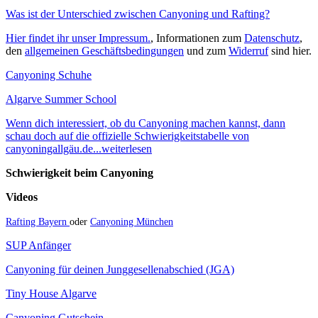
Was ist der Unterschied zwischen Canyoning und Rafting?
Hier findet ihr unser Impressum.
, Informationen zum
Datenschutz
,
den
allgemeinen Geschäftsbedingungen
und zum
Widerruf
sind hier.
Canyoning Schuhe
Algarve Summer School
Wenn dich interessiert, ob du Canyoning machen kannst, dann
schau doch auf die offizielle Schwierigkeitstabelle von
canyoningallgäu.de...weiterlesen
Schwierigkeit beim Canyoning
Videos
Rafting Bayern
oder
Canyoning München
SUP Anfänger
Canyoning für deinen Junggesellenabschied (JGA)
Tiny House Algarve
Canyoning Gutschein