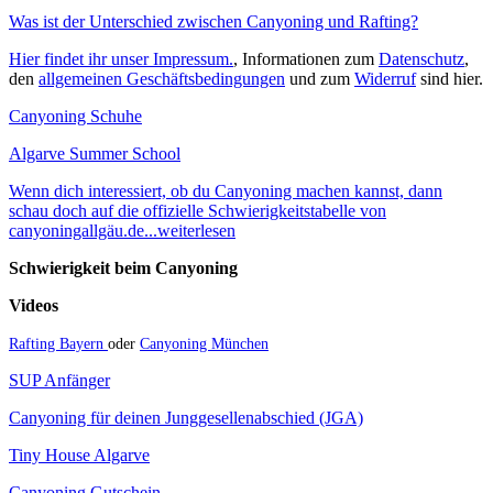
Was ist der Unterschied zwischen Canyoning und Rafting?
Hier findet ihr unser Impressum.
, Informationen zum
Datenschutz
,
den
allgemeinen Geschäftsbedingungen
und zum
Widerruf
sind hier.
Canyoning Schuhe
Algarve Summer School
Wenn dich interessiert, ob du Canyoning machen kannst, dann
schau doch auf die offizielle Schwierigkeitstabelle von
canyoningallgäu.de...weiterlesen
Schwierigkeit beim Canyoning
Videos
Rafting Bayern
oder
Canyoning München
SUP Anfänger
Canyoning für deinen Junggesellenabschied (JGA)
Tiny House Algarve
Canyoning Gutschein