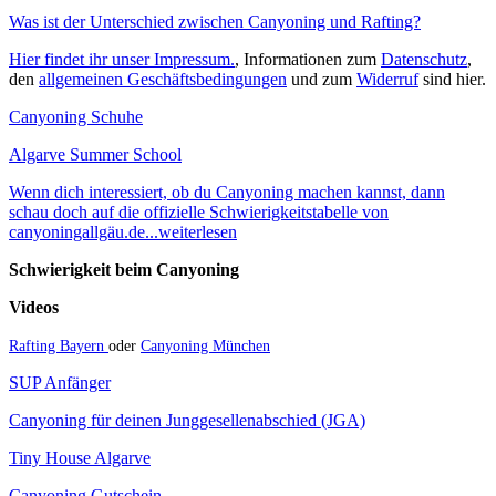
Was ist der Unterschied zwischen Canyoning und Rafting?
Hier findet ihr unser Impressum.
, Informationen zum
Datenschutz
,
den
allgemeinen Geschäftsbedingungen
und zum
Widerruf
sind hier.
Canyoning Schuhe
Algarve Summer School
Wenn dich interessiert, ob du Canyoning machen kannst, dann
schau doch auf die offizielle Schwierigkeitstabelle von
canyoningallgäu.de...weiterlesen
Schwierigkeit beim Canyoning
Videos
Rafting Bayern
oder
Canyoning München
SUP Anfänger
Canyoning für deinen Junggesellenabschied (JGA)
Tiny House Algarve
Canyoning Gutschein