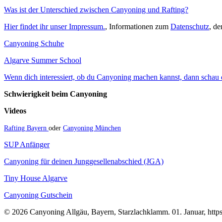
Was ist der Unterschied zwischen Canyoning und Rafting?
Hier findet ihr unser Impressum.
, Informationen zum
Datenschutz
, d
Canyoning Schuhe
Algarve Summer School
Wenn dich interessiert, ob du Canyoning machen kannst, dann schau do
Schwierigkeit beim Canyoning
Videos
Rafting Bayern
oder
Canyoning München
SUP Anfänger
Canyoning für deinen Junggesellenabschied (JGA)
Tiny House Algarve
Canyoning Gutschein
© 2026 Canyoning Allgäu, Bayern, Starzlachklamm. 01. Januar, https