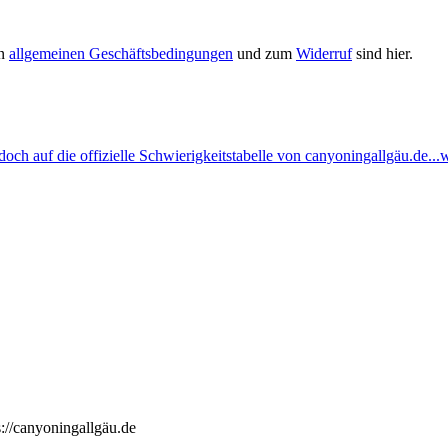
en
allgemeinen Geschäftsbedingungen
und zum
Widerruf
sind hier.
ch auf die offizielle Schwierigkeitstabelle von canyoningallgäu.de...w
://canyoningallgäu.de