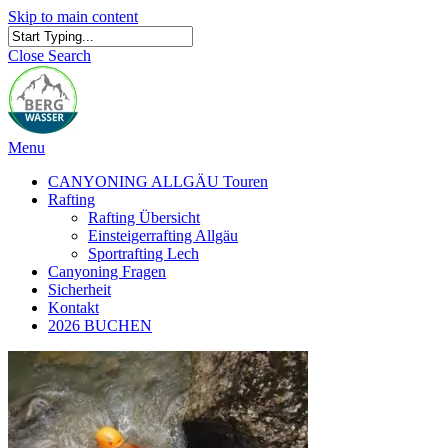
Skip to main content
Close Search
Menu
CANYONING ALLGÄU Touren
Rafting
Rafting Übersicht
Einsteigerrafting Allgäu
Sportrafting Lech
Canyoning Fragen
Sicherheit
Kontakt
2026 BUCHEN