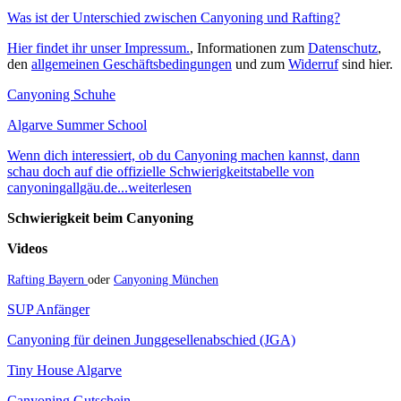
Was ist der Unterschied zwischen Canyoning und Rafting?
Hier findet ihr unser Impressum.
, Informationen zum
Datenschutz
,
den
allgemeinen Geschäftsbedingungen
und zum
Widerruf
sind hier.
Canyoning Schuhe
Algarve Summer School
Wenn dich interessiert, ob du Canyoning machen kannst, dann
schau doch auf die offizielle Schwierigkeitstabelle von
canyoningallgäu.de...weiterlesen
Schwierigkeit beim Canyoning
Videos
Rafting Bayern
oder
Canyoning München
SUP Anfänger
Canyoning für deinen Junggesellenabschied (JGA)
Tiny House Algarve
Canyoning Gutschein