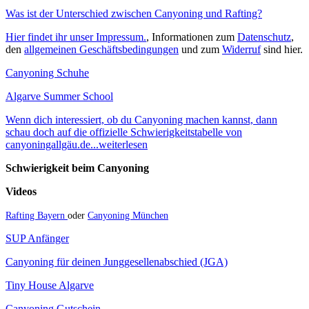
Was ist der Unterschied zwischen Canyoning und Rafting?
Hier findet ihr unser Impressum.
, Informationen zum
Datenschutz
,
den
allgemeinen Geschäftsbedingungen
und zum
Widerruf
sind hier.
Canyoning Schuhe
Algarve Summer School
Wenn dich interessiert, ob du Canyoning machen kannst, dann
schau doch auf die offizielle Schwierigkeitstabelle von
canyoningallgäu.de...weiterlesen
Schwierigkeit beim Canyoning
Videos
Rafting Bayern
oder
Canyoning München
SUP Anfänger
Canyoning für deinen Junggesellenabschied (JGA)
Tiny House Algarve
Canyoning Gutschein