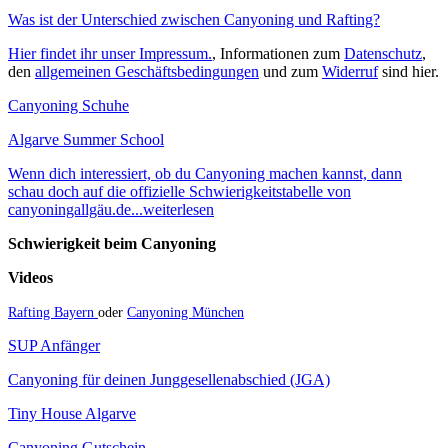
Was ist der Unterschied zwischen Canyoning und Rafting?
Hier findet ihr unser Impressum.
, Informationen zum
Datenschutz
,
den
allgemeinen Geschäftsbedingungen
und zum
Widerruf
sind hier.
Canyoning Schuhe
Algarve Summer School
Wenn dich interessiert, ob du Canyoning machen kannst, dann
schau doch auf die offizielle Schwierigkeitstabelle von
canyoningallgäu.de...weiterlesen
Schwierigkeit beim Canyoning
Videos
Rafting Bayern
oder
Canyoning München
SUP Anfänger
Canyoning für deinen Junggesellenabschied (JGA)
Tiny House Algarve
Canyoning Gutschein