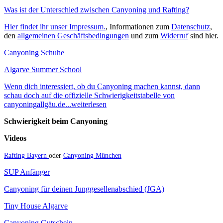
Was ist der Unterschied zwischen Canyoning und Rafting?
Hier findet ihr unser Impressum.
, Informationen zum
Datenschutz
,
den
allgemeinen Geschäftsbedingungen
und zum
Widerruf
sind hier.
Canyoning Schuhe
Algarve Summer School
Wenn dich interessiert, ob du Canyoning machen kannst, dann
schau doch auf die offizielle Schwierigkeitstabelle von
canyoningallgäu.de...weiterlesen
Schwierigkeit beim Canyoning
Videos
Rafting Bayern
oder
Canyoning München
SUP Anfänger
Canyoning für deinen Junggesellenabschied (JGA)
Tiny House Algarve
Canyoning Gutschein