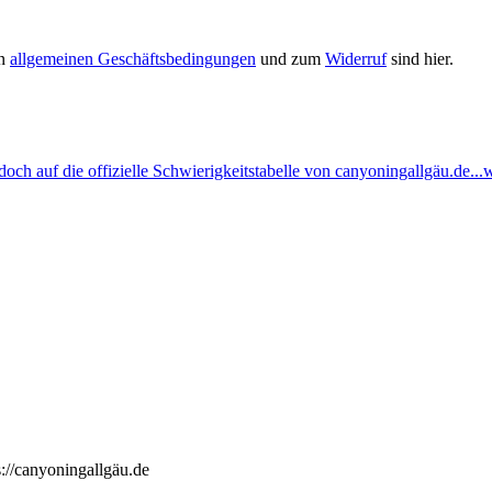
en
allgemeinen Geschäftsbedingungen
und zum
Widerruf
sind hier.
ch auf die offizielle Schwierigkeitstabelle von canyoningallgäu.de...w
://canyoningallgäu.de