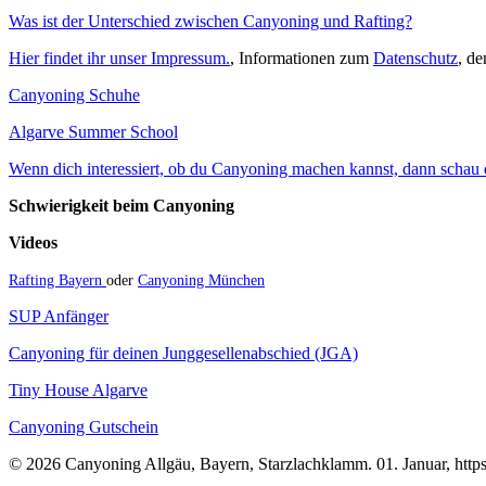
Was ist der Unterschied zwischen Canyoning und Rafting?
Hier findet ihr unser Impressum.
, Informationen zum
Datenschutz
, d
Canyoning Schuhe
Algarve Summer School
Wenn dich interessiert, ob du Canyoning machen kannst, dann schau do
Schwierigkeit beim Canyoning
Videos
Rafting Bayern
oder
Canyoning München
SUP Anfänger
Canyoning für deinen Junggesellenabschied (JGA)
Tiny House Algarve
Canyoning Gutschein
© 2026 Canyoning Allgäu, Bayern, Starzlachklamm. 01. Januar, https