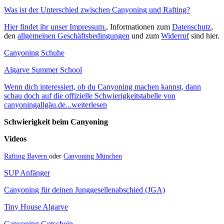
Was ist der Unterschied zwischen Canyoning und Rafting?
Hier findet ihr unser Impressum.
, Informationen zum
Datenschutz
,
den
allgemeinen Geschäftsbedingungen
und zum
Widerruf
sind hier.
Canyoning Schuhe
Algarve Summer School
Wenn dich interessiert, ob du Canyoning machen kannst, dann
schau doch auf die offizielle Schwierigkeitstabelle von
canyoningallgäu.de...weiterlesen
Schwierigkeit beim Canyoning
Videos
Rafting Bayern
oder
Canyoning München
SUP Anfänger
Canyoning für deinen Junggesellenabschied (JGA)
Tiny House Algarve
Canyoning Gutschein