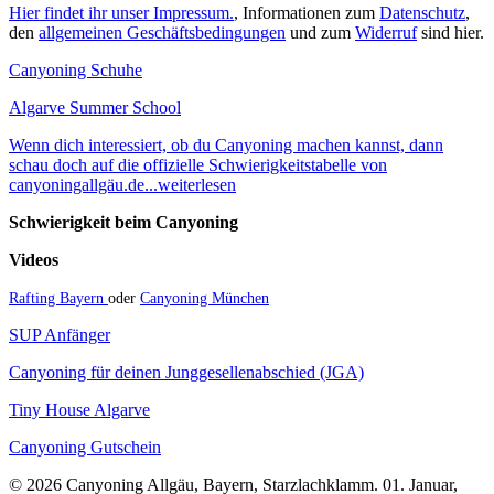
Hier findet ihr unser Impressum.
, Informationen zum
Datenschutz
,
den
allgemeinen Geschäftsbedingungen
und zum
Widerruf
sind hier.
Canyoning Schuhe
Algarve Summer School
Wenn dich interessiert, ob du Canyoning machen kannst, dann
schau doch auf die offizielle Schwierigkeitstabelle von
canyoningallgäu.de...weiterlesen
Schwierigkeit beim Canyoning
Videos
Rafting Bayern
oder
Canyoning München
SUP Anfänger
Canyoning für deinen Junggesellenabschied (JGA)
Tiny House Algarve
Canyoning Gutschein
© 2026 Canyoning Allgäu, Bayern, Starzlachklamm. 01. Januar,