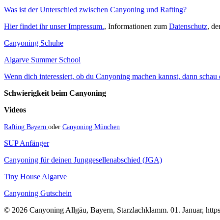
Was ist der Unterschied zwischen Canyoning und Rafting?
Hier findet ihr unser Impressum.
, Informationen zum
Datenschutz
, d
Canyoning Schuhe
Algarve Summer School
Wenn dich interessiert, ob du Canyoning machen kannst, dann schau do
Schwierigkeit beim Canyoning
Videos
Rafting Bayern
oder
Canyoning München
SUP Anfänger
Canyoning für deinen Junggesellenabschied (JGA)
Tiny House Algarve
Canyoning Gutschein
© 2026 Canyoning Allgäu, Bayern, Starzlachklamm. 01. Januar, https