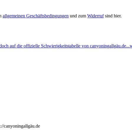
en
allgemeinen Geschäftsbedingungen
und zum
Widerruf
sind hier.
ch auf die offizielle Schwierigkeitstabelle von canyoningallgäu.de...w
://canyoningallgäu.de