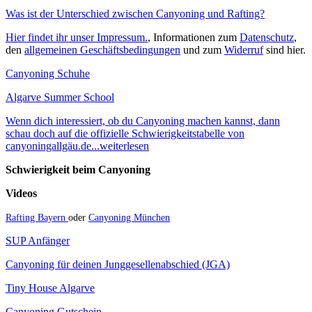
Was ist der Unterschied zwischen Canyoning und Rafting?
Hier findet ihr unser Impressum.
, Informationen zum
Datenschutz
,
den
allgemeinen Geschäftsbedingungen
und zum
Widerruf
sind hier.
Canyoning Schuhe
Algarve Summer School
Wenn dich interessiert, ob du Canyoning machen kannst, dann
schau doch auf die offizielle Schwierigkeitstabelle von
canyoningallgäu.de...weiterlesen
Schwierigkeit beim Canyoning
Videos
Rafting Bayern
oder
Canyoning München
SUP Anfänger
Canyoning für deinen Junggesellenabschied (JGA)
Tiny House Algarve
Canyoning Gutschein