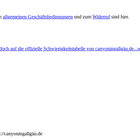
en
allgemeinen Geschäftsbedingungen
und zum
Widerruf
sind hier.
ch auf die offizielle Schwierigkeitstabelle von canyoningallgäu.de...w
://canyoningallgäu.de