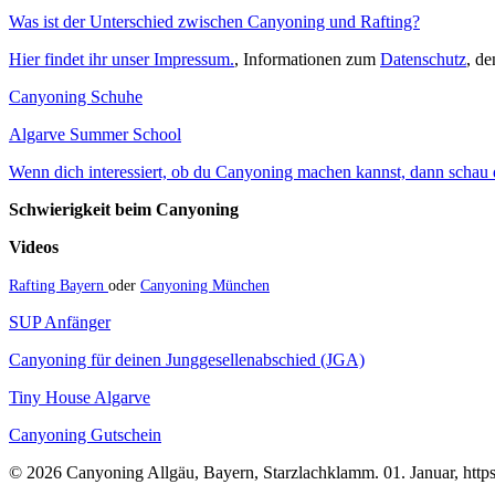
Was ist der Unterschied zwischen Canyoning und Rafting?
Hier findet ihr unser Impressum.
, Informationen zum
Datenschutz
, d
Canyoning Schuhe
Algarve Summer School
Wenn dich interessiert, ob du Canyoning machen kannst, dann schau do
Schwierigkeit beim Canyoning
Videos
Rafting Bayern
oder
Canyoning München
SUP Anfänger
Canyoning für deinen Junggesellenabschied (JGA)
Tiny House Algarve
Canyoning Gutschein
© 2026 Canyoning Allgäu, Bayern, Starzlachklamm. 01. Januar, https