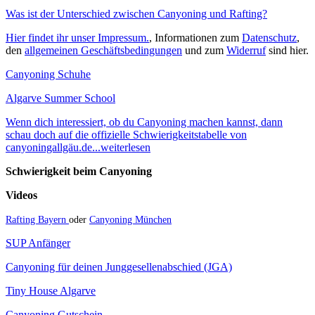
Was ist der Unterschied zwischen Canyoning und Rafting?
Hier findet ihr unser Impressum.
, Informationen zum
Datenschutz
,
den
allgemeinen Geschäftsbedingungen
und zum
Widerruf
sind hier.
Canyoning Schuhe
Algarve Summer School
Wenn dich interessiert, ob du Canyoning machen kannst, dann
schau doch auf die offizielle Schwierigkeitstabelle von
canyoningallgäu.de...weiterlesen
Schwierigkeit beim Canyoning
Videos
Rafting Bayern
oder
Canyoning München
SUP Anfänger
Canyoning für deinen Junggesellenabschied (JGA)
Tiny House Algarve
Canyoning Gutschein