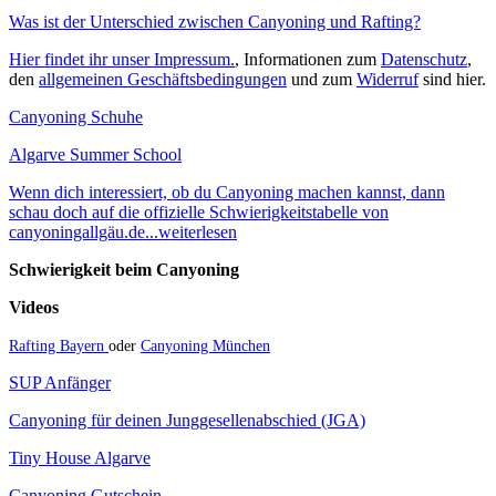
Was ist der Unterschied zwischen Canyoning und Rafting?
Hier findet ihr unser Impressum.
, Informationen zum
Datenschutz
,
den
allgemeinen Geschäftsbedingungen
und zum
Widerruf
sind hier.
Canyoning Schuhe
Algarve Summer School
Wenn dich interessiert, ob du Canyoning machen kannst, dann
schau doch auf die offizielle Schwierigkeitstabelle von
canyoningallgäu.de...weiterlesen
Schwierigkeit beim Canyoning
Videos
Rafting Bayern
oder
Canyoning München
SUP Anfänger
Canyoning für deinen Junggesellenabschied (JGA)
Tiny House Algarve
Canyoning Gutschein